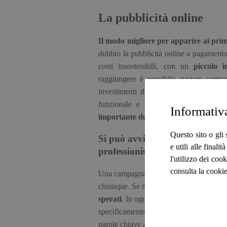
La pubblicità online
Il modo migliore per apparire ai primi
dubbio la pubblicità online a pagament
costi insostenibili, con un
piccolo i
raggiungere è possibile avviare campag
investimenti di questo tipo, uno dei p
funzionale e a costo contenuto per p
Informativ
importante del mondo
e sui siti di con
Questo sito o gli 
Si può avviare da soli una cam
e utili alle final
professionisti?
l'utilizzo dei cook
consulta la cookie
Una campagna pubblicitaria con Google
chiunque. Se non si hanno tempo, compe
sperati
. In ogni caso,
un professionist
specificamente può effettuare uno studio
parole chiave associate all'annuncio più a