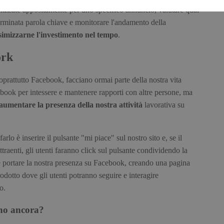
ealizzate appositamente per uno specifico annuncio, valutare qual
terminata parola chiave e monitorare l'andamento della
imizzarne l'investimento nel tempo
.
ork
oprattutto Facebook, facciano ormai parte della nostra vita
book per intessere e mantenere rapporti con altre persone, ma
aumentare la presenza della nostra attività
lavorativa su
lo è inserire il pulsante "mi piace" sul nostro sito e, se il
 attraenti, gli utenti faranno click sul pulsante condividendo la
è portare la nostra presenza su Facebook, creando una pagina
rodotto dove gli utenti potranno seguire e interagire
o.
ono ancora?