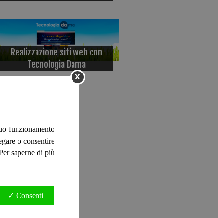
Realizzazione siti web con
Tecnologia Dama
x
 suo funzionamento
negare o consentire
. Per saperne di più
✓ Consenti